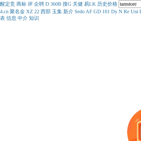
醒
定
竞
商
标
评
企
聘
D
360
B
搜
G
关健
易
LK
历史
价格
4.cn
聚名
金
XZ
22
西部
玉
集
新
介
Se
do
AF
GD
101
Dy
N
Re
Uni
表
信息
中介
知识