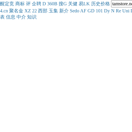
醒
定
竞
商
标
评
企
聘
D
360
B
搜
G
关健
易
LK
历史
价格
4.cn
聚名
金
XZ
22
西部
玉
集
新
介
Se
do
AF
GD
101
Dy
N
Re
Uni
表
信息
中介
知识