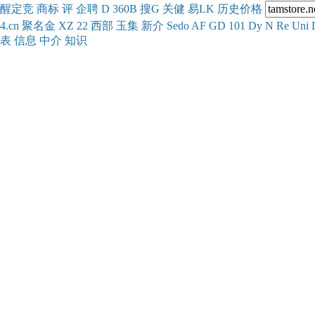
醒
定
竞
商
标
评
企
聘
D
360
B
搜
G
关健
易
LK
历史
价格
4.cn
聚名
金
XZ
22
西部
玉
集
新
介
Se
do
AF
GD
101
Dy
N
Re
Uni
表
信息
中介
知识