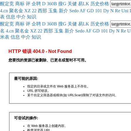
醒
定
竞
商
标
评
企
聘
D
360
B
搜
G
关健
易
LK
历史
价格
4.cn
聚名
金
XZ
22
西部
玉
集
新
介
Se
do
AF
GD
101
Dy
N
Re
Uni
表
信息
中介
知识