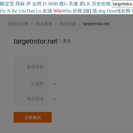
醒
定
竞
商
标
评
企
聘
D
360
B
搜
G
关健
易
LK
历史
价格
Dy
N
Re
Uni
Dan
Lo
名城
Who
Who
价格
[
微
]
墙
dog
Dom域名网