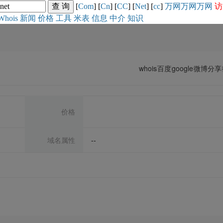
[
Com
] [
Cn
] [
CC
] [
Net
] [
cc
]
万网
万网
万网
访
Whois
新闻
价格
工具
米表
信息
中介
知识