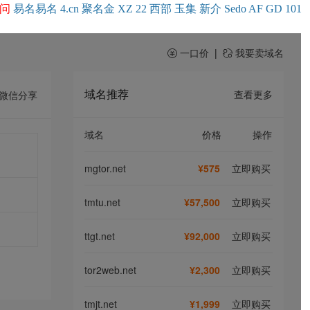
问
易名
易
名
4.cn
聚名
金
XZ
22
西部
玉
集
新
介
Se
do
AF
GD
101