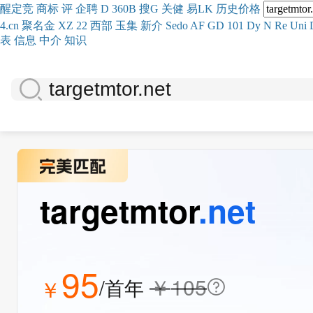
醒
定
竞
商
标
评
企
聘
D
360
B
搜
G
关健
易
LK
历史
价格
4.cn
聚名
金
XZ
22
西部
玉
集
新
介
Se
do
AF
GD
101
Dy
N
Re
Uni
表
信息
中介
知识