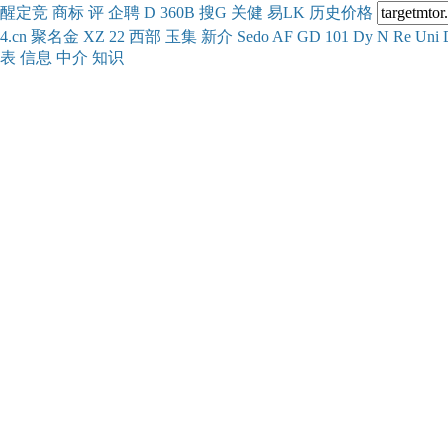
醒
定
竞
商
标
评
企
聘
D
360
B
搜
G
关健
易
LK
历史
价格
4.cn
聚名
金
XZ
22
西部
玉
集
新
介
Se
do
AF
GD
101
Dy
N
Re
Uni
表
信息
中介
知识