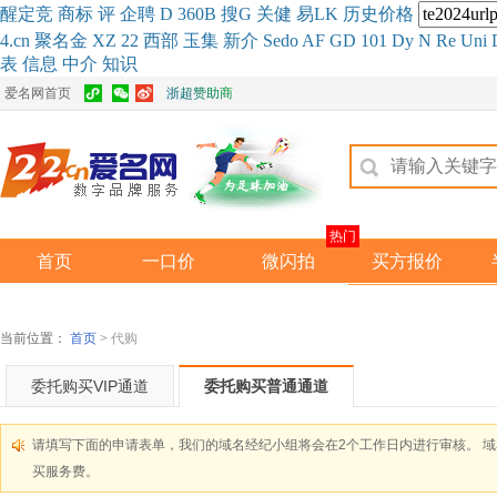
醒
定
竞
商
标
评
企
聘
D
360
B
搜
G
关健
易
LK
历史
价格
4.cn
聚名
金
XZ
22
西部
玉
集
新
介
Se
do
AF
GD
101
Dy
N
Re
Uni
表
信息
中介
知识