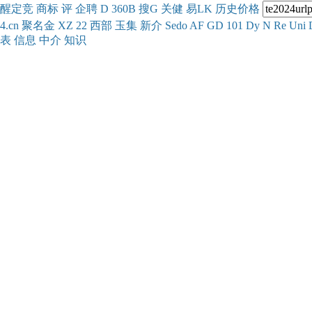
醒
定
竞
商
标
评
企
聘
D
360
B
搜
G
关健
易
LK
历史
价格
4.cn
聚名
金
XZ
22
西部
玉
集
新
介
Se
do
AF
GD
101
Dy
N
Re
Uni
表
信息
中介
知识