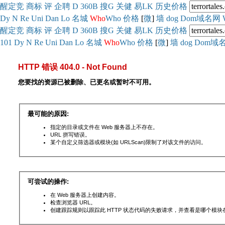
醒
定
竞
商
标
评
企
聘
D
360
B
搜
G
关健
易
LK
历史
价格
Dy
N
Re
Uni
Dan
Lo
名城
Who
Who
价格
[
微
]
墙
dog
Dom域名网