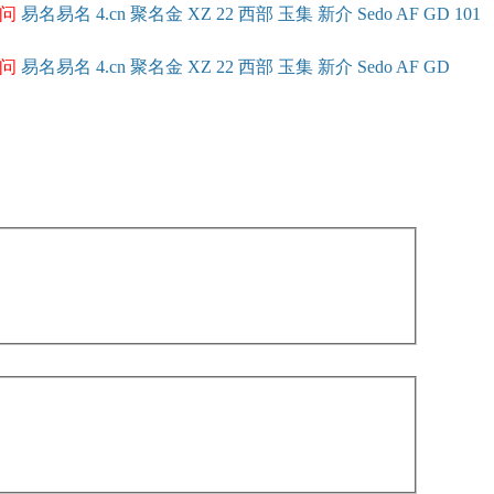
问
易名
易
名
4.cn
聚名
金
XZ
22
西部
玉
集
新
介
Se
do
AF
GD
101