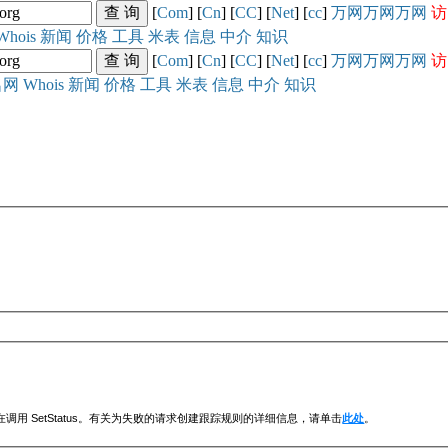
[
Com
] [
Cn
] [
CC
] [
Net
] [
cc
]
万网
万网
万网
访
Whois
新闻
价格
工具
米表
信息
中介
知识