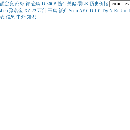
醒
定
竞
商
标
评
企
聘
D
360
B
搜
G
关健
易
LK
历史
价格
4.cn
聚名
金
XZ
22
西部
玉
集
新
介
Se
do
AF
GD
101
Dy
N
Re
Uni
表
信息
中介
知识