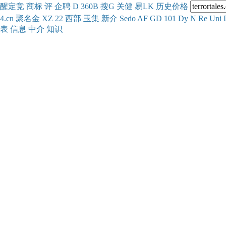
醒
定
竞
商
标
评
企
聘
D
360
B
搜
G
关健
易
LK
历史
价格
4.cn
聚名
金
XZ
22
西部
玉
集
新
介
Se
do
AF
GD
101
Dy
N
Re
Uni
表
信息
中介
知识