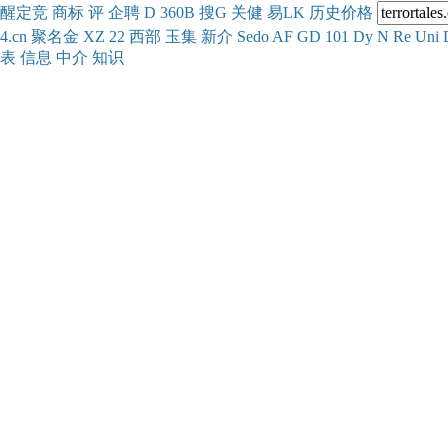
醒
定
竞
商
标
评
企
聘
D
360
B
搜
G
关健
易
LK
历史
价格
4.cn
聚名
金
XZ
22
西部
玉
集
新
介
Se
do
AF
GD
101
Dy
N
Re
Uni
表
信息
中介
知识