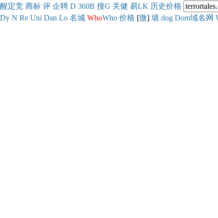
醒
定
竞
商
标
评
企
聘
D
360
B
搜
G
关健
易
LK
历史
价格
Dy
N
Re
Uni
Dan
Lo
名城
Who
Who
价格
[
微
]
墙
dog
Dom域名网