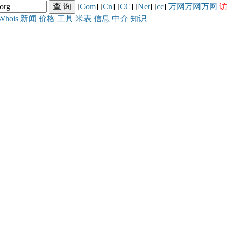
[
Com
] [
Cn
] [
CC
] [
Net
] [
cc
]
万网
万网
万网
访
Whois
新闻
价格
工具
米表
信息
中介
知识