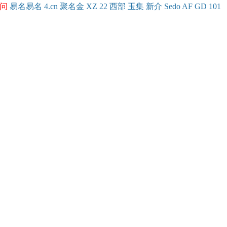
问
易名
易
名
4.cn
聚名
金
XZ
22
西部
玉
集
新
介
Se
do
AF
GD
101