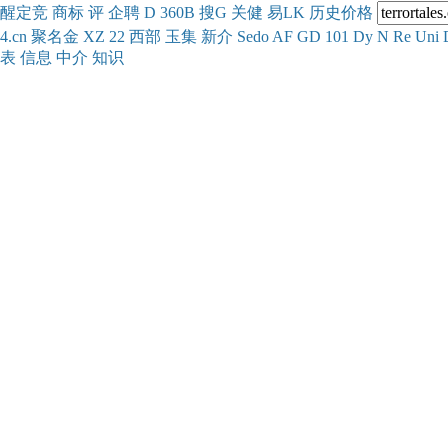
醒
定
竞
商
标
评
企
聘
D
360
B
搜
G
关健
易
LK
历史
价格
4.cn
聚名
金
XZ
22
西部
玉
集
新
介
Se
do
AF
GD
101
Dy
N
Re
Uni
表
信息
中介
知识