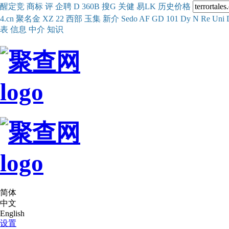
醒
定
竞
商
标
评
企
聘
D
360
B
搜
G
关健
易
LK
历史
价格
4.cn
聚名
金
XZ
22
西部
玉
集
新
介
Se
do
AF
GD
101
Dy
N
Re
Uni
表
信息
中介
知识