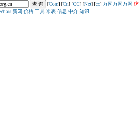
[
Com
] [
Cn
] [
CC
] [
Net
] [
cc
]
万网
万网
万网
访
Whois
新闻
价格
工具
米表
信息
中介
知识