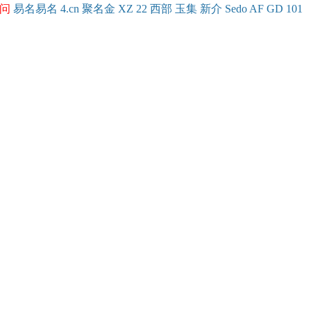
问
易名
易
名
4.cn
聚名
金
XZ
22
西部
玉
集
新
介
Se
do
AF
GD
101