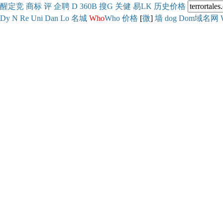
醒
定
竞
商
标
评
企
聘
D
360
B
搜
G
关健
易
LK
历史
价格
Dy
N
Re
Uni
Dan
Lo
名城
Who
Who
价格
[
微
]
墙
dog
Dom域名网