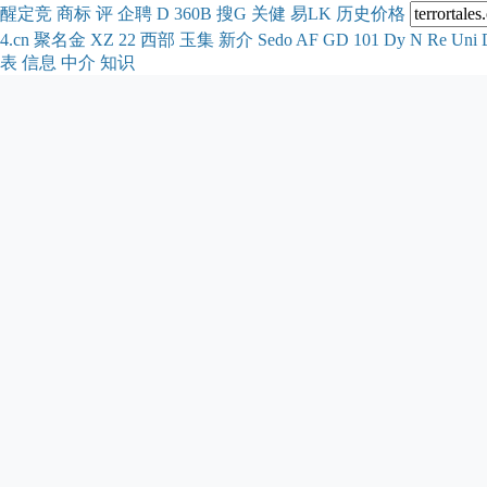
醒
定
竞
商
标
评
企
聘
D
360
B
搜
G
关健
易
LK
历史
价格
4.cn
聚名
金
XZ
22
西部
玉
集
新
介
Se
do
AF
GD
101
Dy
N
Re
Uni
表
信息
中介
知识