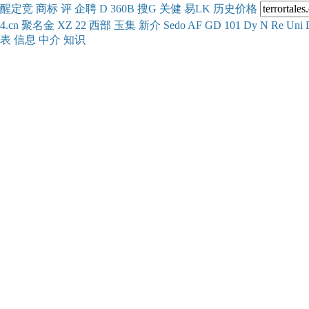
醒
定
竞
商
标
评
企
聘
D
360
B
搜
G
关健
易
LK
历史
价格
4.cn
聚名
金
XZ
22
西部
玉
集
新
介
Se
do
AF
GD
101
Dy
N
Re
Uni
表
信息
中介
知识