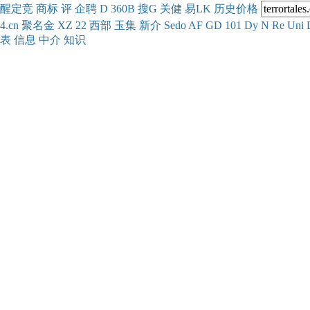
醒
定
竞
商
标
评
企
聘
D
360
B
搜
G
关健
易
LK
历史
价格
4.cn
聚名
金
XZ
22
西部
玉
集
新
介
Se
do
AF
GD
101
Dy
N
Re
Uni
表
信息
中介
知识