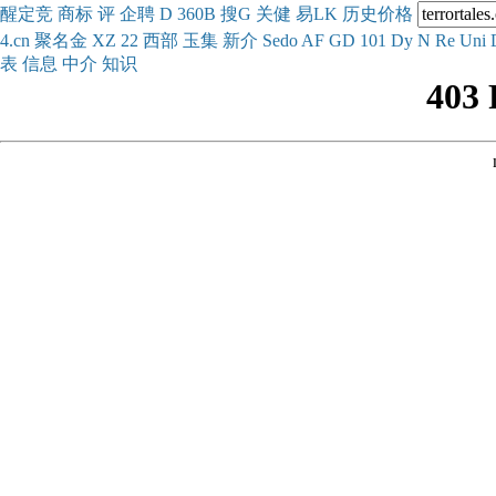
醒
定
竞
商
标
评
企
聘
D
360
B
搜
G
关健
易
LK
历史
价格
4.cn
聚名
金
XZ
22
西部
玉
集
新
介
Se
do
AF
GD
101
Dy
N
Re
Uni
表
信息
中介
知识