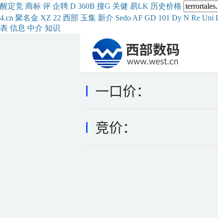
醒
定
竞
商
标
评
企
聘
D
360
B
搜
G
关健
易
LK
历史
价格
4.cn
聚名
金
XZ
22
西部
玉
集
新
介
Se
do
AF
GD
101
Dy
N
Re
Uni
表
信息
中介
知识