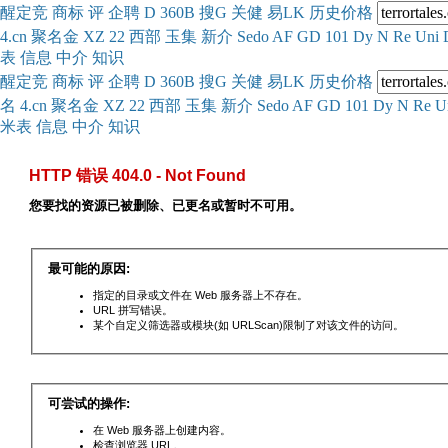
醒
定
竞
商
标
评
企
聘
D
360
B
搜
G
关健
易
LK
历史
价格
4.cn
聚名
金
XZ
22
西部
玉
集
新
介
Se
do
AF
GD
101
Dy
N
Re
Uni
表
信息
中介
知识