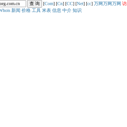
[
Com
] [
Cn
] [
CC
] [
Net
] [
cc
]
万网
万网
万网
访
Whois
新闻
价格
工具
米表
信息
中介
知识