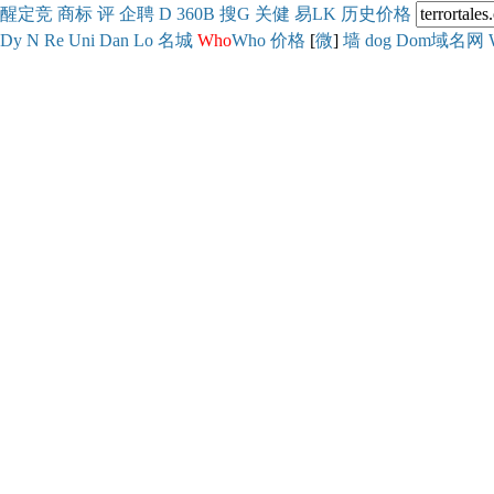
醒
定
竞
商
标
评
企
聘
D
360
B
搜
G
关健
易
LK
历史
价格
Dy
N
Re
Uni
Dan
Lo
名城
Who
Who
价格
[
微
]
墙
dog
Dom域名网