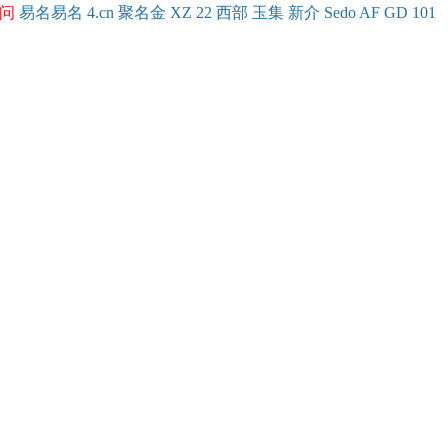
问
易名
易
名
4.cn
聚名
金
XZ
22
西部
玉
集
新
介
Se
do
AF
GD
101