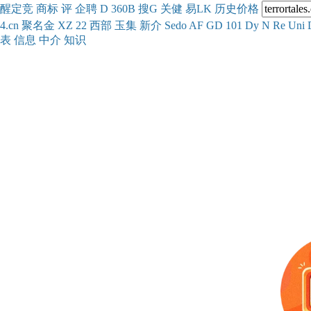
醒
定
竞
商
标
评
企
聘
D
360
B
搜
G
关健
易
LK
历史
价格
4.cn
聚名
金
XZ
22
西部
玉
集
新
介
Se
do
AF
GD
101
Dy
N
Re
Uni
表
信息
中介
知识