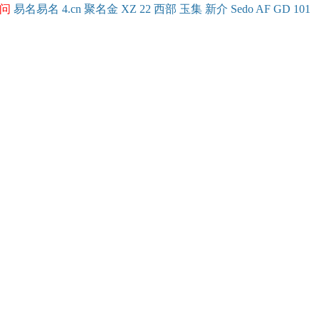
问
易名
易
名
4.cn
聚名
金
XZ
22
西部
玉
集
新
介
Se
do
AF
GD
101