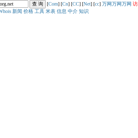
[
Com
] [
Cn
] [
CC
] [
Net
] [
cc
]
万网
万网
万网
访
Whois
新闻
价格
工具
米表
信息
中介
知识