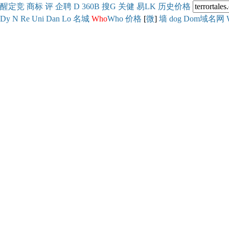
醒
定
竞
商
标
评
企
聘
D
360
B
搜
G
关健
易
LK
历史
价格
Dy
N
Re
Uni
Dan
Lo
名城
Who
Who
价格
[
微
]
墙
dog
Dom域名网