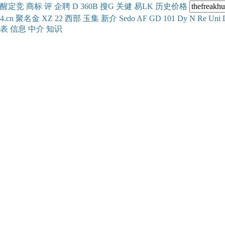
醒
定
竞
商
标
评
企
聘
D
360
B
搜
G
关健
易
LK
历史
价格
4.cn
聚名
金
XZ
22
西部
玉
集
新
介
Se
do
AF
GD
101
Dy
N
Re
Uni
表
信息
中介
知识