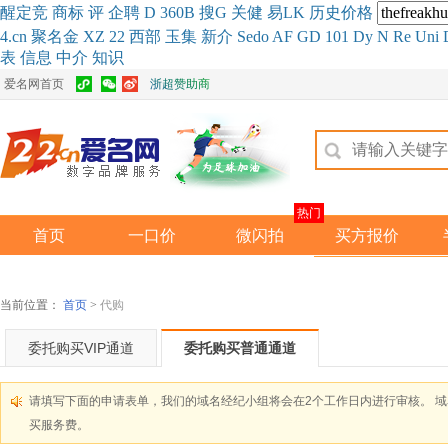
醒
定
竞
商
标
评
企
聘
D
360
B
搜
G
关健
易
LK
历史
价格
4.cn
聚名
金
XZ
22
西部
玉
集
新
介
Se
do
AF
GD
101
Dy
N
Re
Uni
表
信息
中介
知识