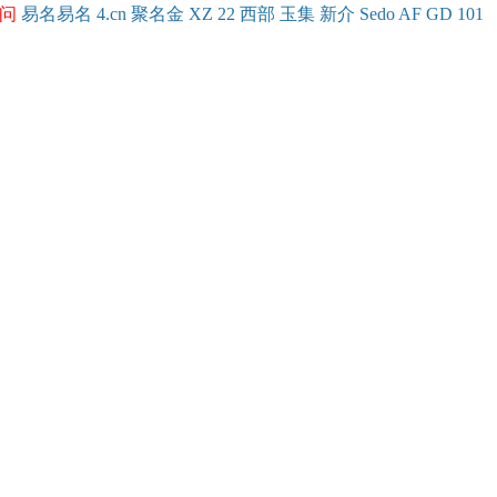
问
易名
易
名
4.cn
聚名
金
XZ
22
西部
玉
集
新
介
Se
do
AF
GD
101