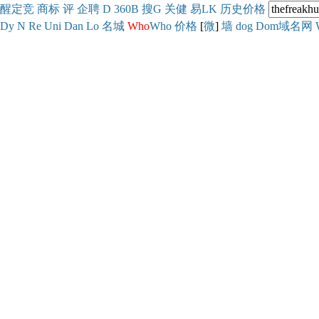
醒
定
竞
商
标
评
企
聘
D
360
B
搜
G
关健
易
LK
历史
价格
Dy
N
Re
Uni
Dan
Lo
名城
Who
Who
价格
[
微
]
墙
dog
Dom域名网