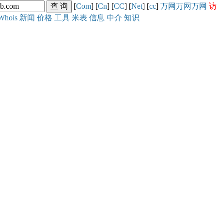
[
Com
] [
Cn
] [
CC
] [
Net
] [
cc
]
万网
万网
万网
访
Whois
新闻
价格
工具
米表
信息
中介
知识