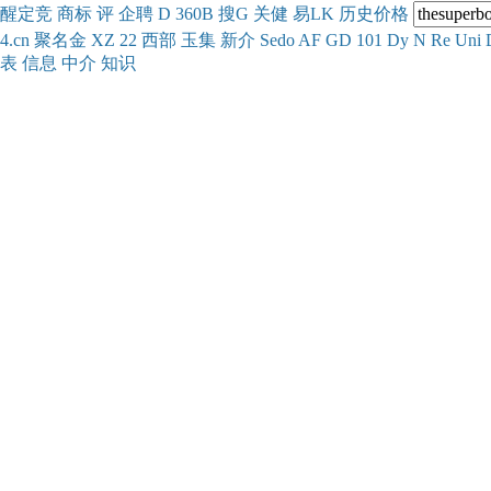
醒
定
竞
商
标
评
企
聘
D
360
B
搜
G
关健
易
LK
历史
价格
4.cn
聚名
金
XZ
22
西部
玉
集
新
介
Se
do
AF
GD
101
Dy
N
Re
Uni
表
信息
中介
知识