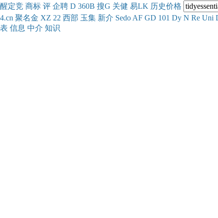
醒
定
竞
商
标
评
企
聘
D
360
B
搜
G
关健
易
LK
历史
价格
4.cn
聚名
金
XZ
22
西部
玉
集
新
介
Se
do
AF
GD
101
Dy
N
Re
Uni
表
信息
中介
知识