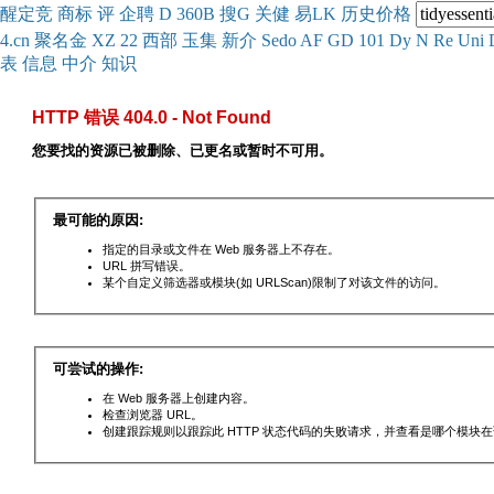
醒
定
竞
商
标
评
企
聘
D
360
B
搜
G
关健
易
LK
历史
价格
4.cn
聚名
金
XZ
22
西部
玉
集
新
介
Se
do
AF
GD
101
Dy
N
Re
Uni
表
信息
中介
知识