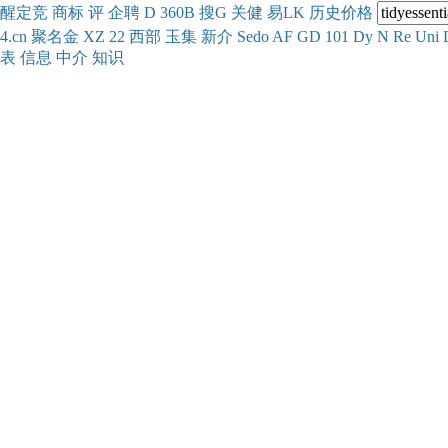
醒
定
竞
商
标
评
企
聘
D
360
B
搜
G
关健
易
LK
历史
价格
4.cn
聚名
金
XZ
22
西部
玉
集
新
介
Se
do
AF
GD
101
Dy
N
Re
Uni
表
信息
中介
知识