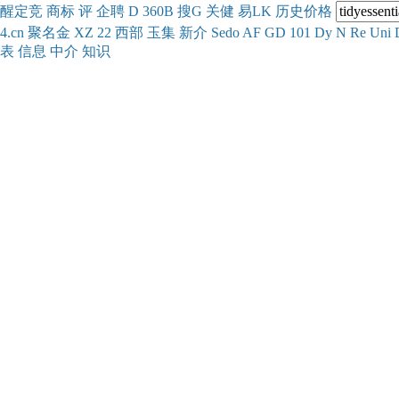
醒
定
竞
商
标
评
企
聘
D
360
B
搜
G
关健
易
LK
历史
价格
4.cn
聚名
金
XZ
22
西部
玉
集
新
介
Se
do
AF
GD
101
Dy
N
Re
Uni
表
信息
中介
知识