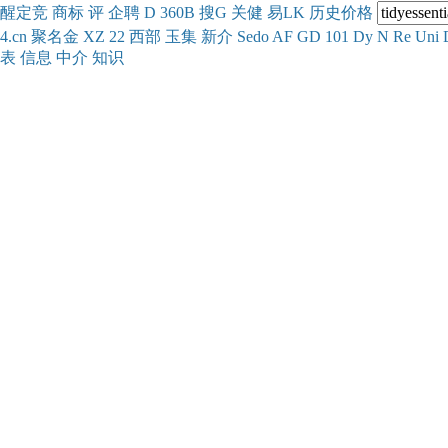
醒
定
竞
商
标
评
企
聘
D
360
B
搜
G
关健
易
LK
历史
价格
4.cn
聚名
金
XZ
22
西部
玉
集
新
介
Se
do
AF
GD
101
Dy
N
Re
Uni
表
信息
中介
知识