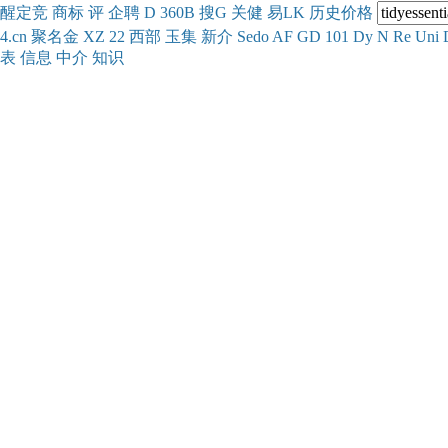
醒
定
竞
商
标
评
企
聘
D
360
B
搜
G
关健
易
LK
历史
价格
4.cn
聚名
金
XZ
22
西部
玉
集
新
介
Se
do
AF
GD
101
Dy
N
Re
Uni
表
信息
中介
知识