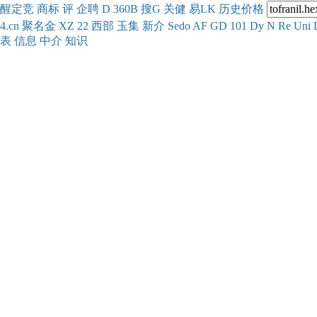
醒
定
竞
商
标
评
企
聘
D
360
B
搜
G
关健
易
LK
历史
价格
4.cn
聚名
金
XZ
22
西部
玉
集
新
介
Se
do
AF
GD
101
Dy
N
Re
Uni
表
信息
中介
知识