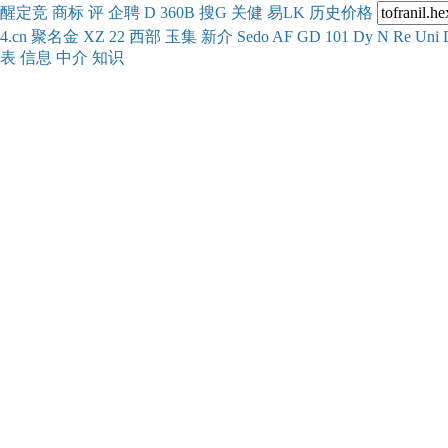
醒
定
竞
商
标
评
企
聘
D
360
B
搜
G
关健
易
LK
历史
价格
4.cn
聚名
金
XZ
22
西部
玉
集
新
介
Se
do
AF
GD
101
Dy
N
Re
Uni
表
信息
中介
知识