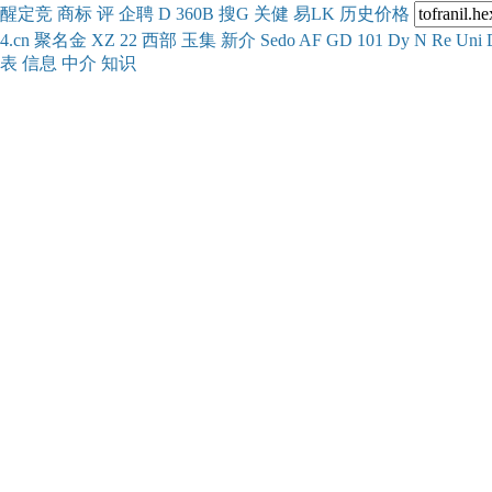
醒
定
竞
商
标
评
企
聘
D
360
B
搜
G
关健
易
LK
历史
价格
4.cn
聚名
金
XZ
22
西部
玉
集
新
介
Se
do
AF
GD
101
Dy
N
Re
Uni
表
信息
中介
知识