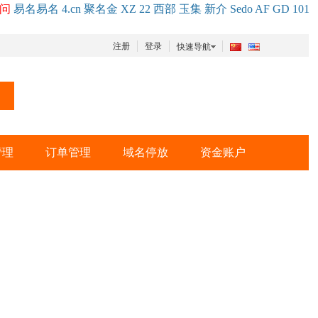
问
易名
易
名
4.cn
聚名
金
XZ
22
西部
玉
集
新
介
Se
do
AF
GD
101