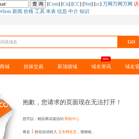
[
Com
] [
Cn
] [
CC
] [
Net
] [
cc
]
万网
万网
万网
访
Whois
新闻
价格
工具
米表
信息
中介
知识