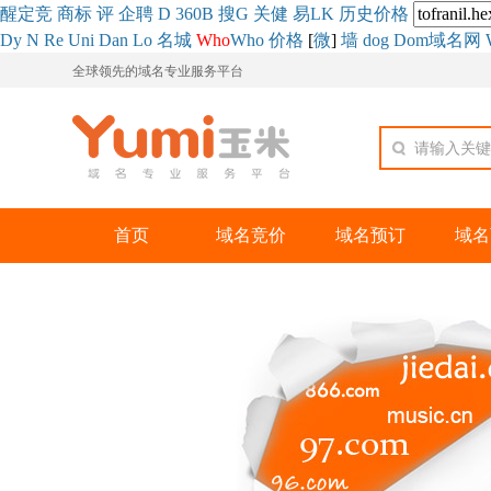
醒
定
竞
商
标
评
企
聘
D
360
B
搜
G
关健
易
LK
历史
价格
Dy
N
Re
Uni
Dan
Lo
名城
Who
Who
价格
[
微
]
墙
dog
Dom域名网