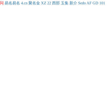
问
易名
易
名
4.cn
聚名
金
XZ
22
西部
玉
集
新
介
Se
do
AF
GD
101