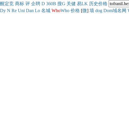
醒
定
竞
商
标
评
企
聘
D
360
B
搜
G
关健
易
LK
历史
价格
Dy
N
Re
Uni
Dan
Lo
名城
Who
Who
价格
[
微
]
墙
dog
Dom域名网