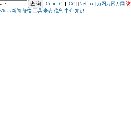
[
Com
] [
Cn
] [
CC
] [
Net
] [
cc
]
万网
万网
万网
访
Whois
新闻
价格
工具
米表
信息
中介
知识