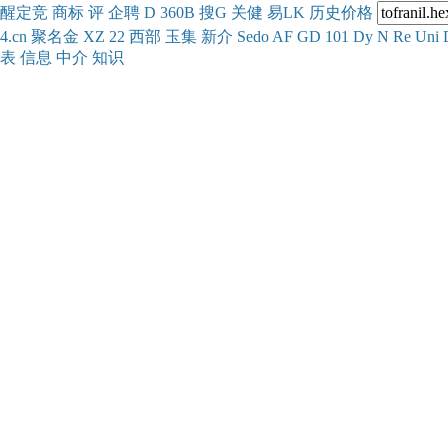
醒
定
竞
商
标
评
企
聘
D
360
B
搜
G
关健
易
LK
历史
价格
4.cn
聚名
金
XZ
22
西部
玉
集
新
介
Se
do
AF
GD
101
Dy
N
Re
Uni
表
信息
中介
知识