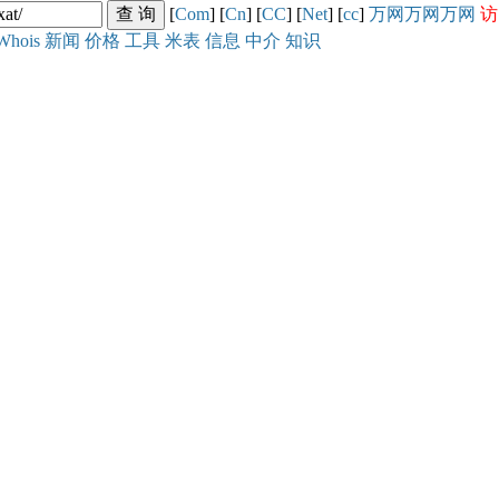
[
Com
] [
Cn
] [
CC
] [
Net
] [
cc
]
万网
万网
万网
访
Whois
新闻
价格
工具
米表
信息
中介
知识