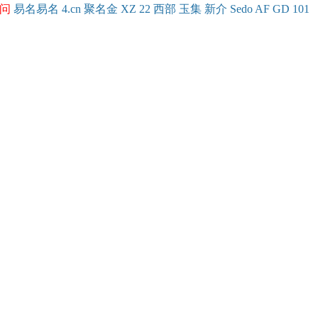
问
易名
易
名
4.cn
聚名
金
XZ
22
西部
玉
集
新
介
Se
do
AF
GD
101