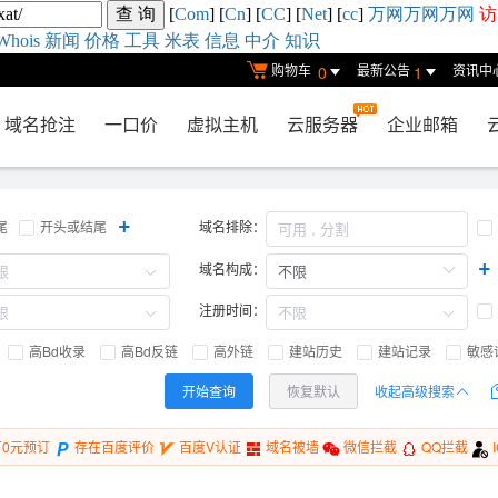
[
Com
] [
Cn
] [
CC
] [
Net
] [
cc
]
万网
万网
万网
访
Whois
新闻
价格
工具
米表
信息
中介
知识