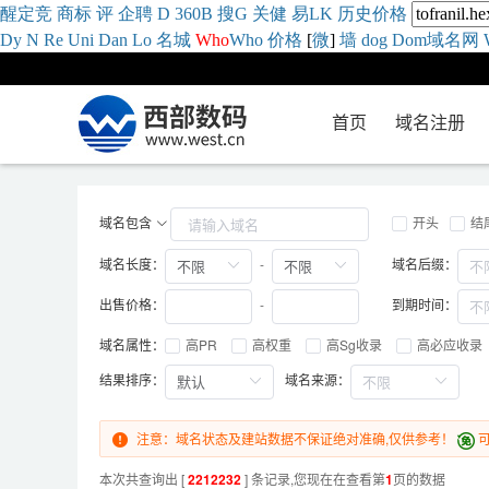
醒
定
竞
商
标
评
企
聘
D
360
B
搜
G
关健
易
LK
历史
价格
Dy
N
Re
Uni
Dan
Lo
名城
Who
Who
价格
[
微
]
墙
dog
Dom域名网