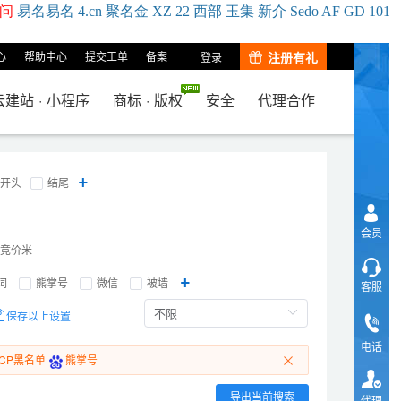
问
易名
易
名
4.cn
聚名
金
XZ
22
西部
玉
集
新
介
Se
do
AF
GD
101