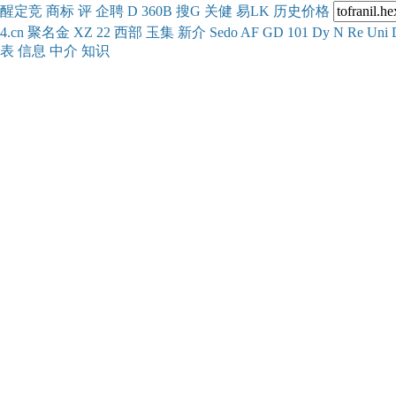
醒
定
竞
商
标
评
企
聘
D
360
B
搜
G
关健
易
LK
历史
价格
4.cn
聚名
金
XZ
22
西部
玉
集
新
介
Se
do
AF
GD
101
Dy
N
Re
Uni
表
信息
中介
知识