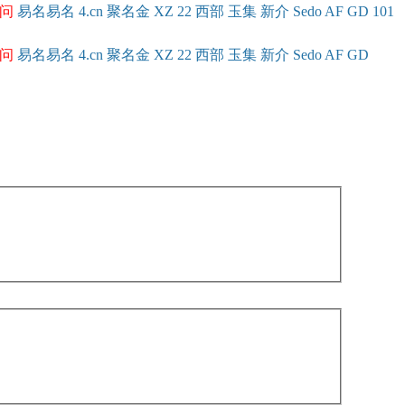
问
易名
易
名
4.cn
聚名
金
XZ
22
西部
玉
集
新
介
Se
do
AF
GD
101