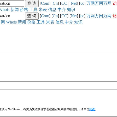
[
Com
] [
Cn
] [
CC
] [
Net
] [
cc
]
万网
万网
万网
访
Whois
新闻
价格
工具
米表
信息
中介
知识