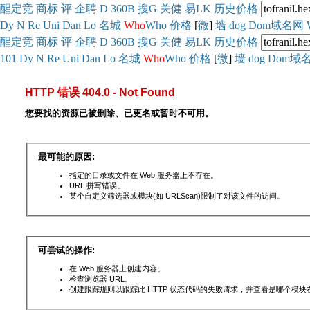
醒
定
竞
商
标
评
企
聘
D
360
B
搜
G
关健
易
LK
历史
价格
Dy
N
Re
Uni
Dan
Lo
名城
Who
Who
价格
[
微
]
墙
dog
Dom域名网