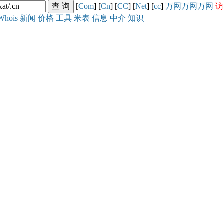
[
Com
] [
Cn
] [
CC
] [
Net
] [
cc
]
万网
万网
万网
访
Whois
新闻
价格
工具
米表
信息
中介
知识