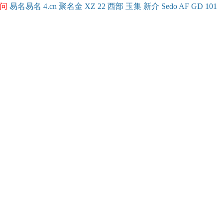
问
易名
易
名
4.cn
聚名
金
XZ
22
西部
玉
集
新
介
Se
do
AF
GD
101