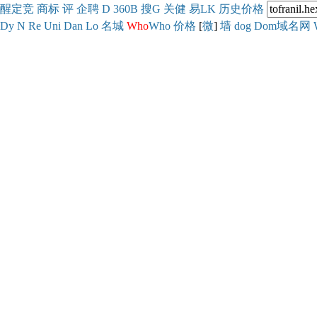
醒
定
竞
商
标
评
企
聘
D
360
B
搜
G
关健
易
LK
历史
价格
Dy
N
Re
Uni
Dan
Lo
名城
Who
Who
价格
[
微
]
墙
dog
Dom域名网