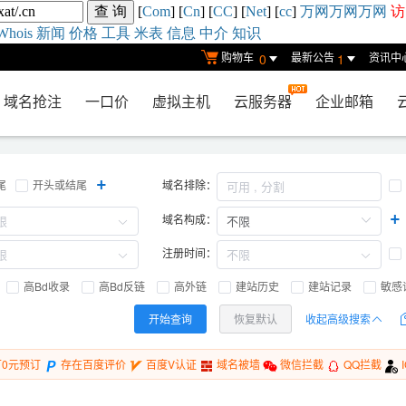
[
Com
] [
Cn
] [
CC
] [
Net
] [
cc
]
万网
万网
万网
访
Whois
新闻
价格
工具
米表
信息
中介
知识