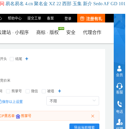
问
易名
易
名
4.cn
聚名
金
XZ
22
西部
玉
集
新
介
Se
do
AF
GD
101