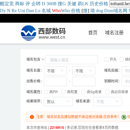
醒
定
竞
商
标
评
企
聘
D
360
B
搜
G
关健
易
LK
历史
价格
Dy
N
Re
Uni
Dan
Lo
名城
Who
Who
价格
[
微
]
墙
dog
Dom域名网