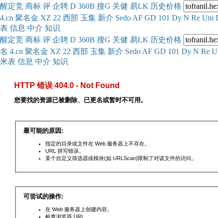
醒
定
竞
商
标
评
企
聘
D
360
B
搜
G
关健
易
LK
历史
价格
4.cn
聚名
金
XZ
22
西部
玉
集
新
介
Se
do
AF
GD
101
Dy
N
Re
Uni
表
信息
中介
知识