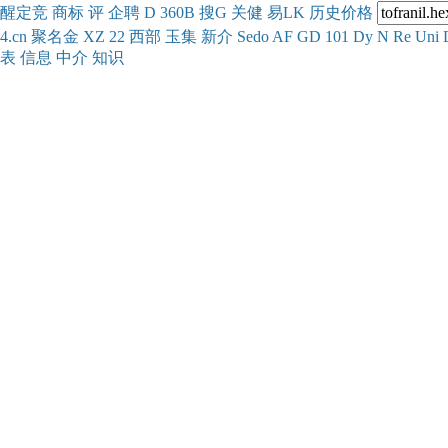
醒
定
竞
商
标
评
企
聘
D
360
B
搜
G
关健
易
LK
历史
价格
4.cn
聚名
金
XZ
22
西部
玉
集
新
介
Se
do
AF
GD
101
Dy
N
Re
Uni
表
信息
中介
知识